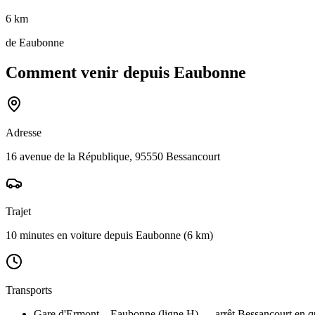
6 km
de
Eaubonne
Comment venir depuis
Eaubonne
Adresse
16 avenue de la République, 95550 Bessancourt
Trajet
10 minutes en voiture
depuis
Eaubonne
(
6 km
)
Transports
Gare d'Ermont – Eaubonne (ligne H) — arrêt Bessancourt en qu