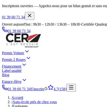
Inscriptions ouvertes — Appelez-nous pour un bilan gratuit et sans 
01 39 60 71 34
Ouvert aujourd'hui : 9h30 – 12h30 / 13h30 – 18h30
·
Certifiée Qualiop
01 39 60 71 34
Permis Voiture
Permis 2 Roues
Financement
Label qualité
Blog
Espace élève
01 39 60 71 34
S'inscrire
4.7
(
158
)
Accueil
/
Auto-école près de chez vous
/
Eaubonne