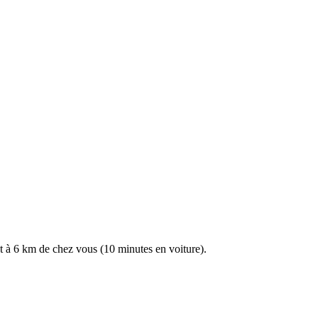
t à
6 km
de chez vous (
10 minutes en voiture
).