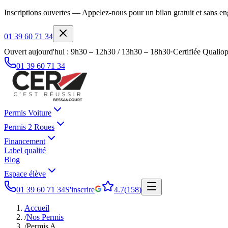
Inscriptions ouvertes — Appelez-nous pour un bilan gratuit et sans 
01 39 60 71 34
Ouvert aujourd'hui : 9h30 – 12h30 / 13h30 – 18h30
·
Certifiée Qualiop
01 39 60 71 34
Permis Voiture
Permis 2 Roues
Financement
Label qualité
Blog
Espace élève
01 39 60 71 34
S'inscrire
4.7
(
158
)
Accueil
/
Nos Permis
/
Permis A