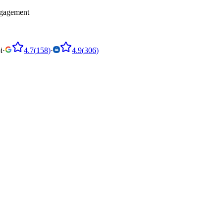
engagement
i
·
4.7
(
158
)
·
4.9
(
306
)